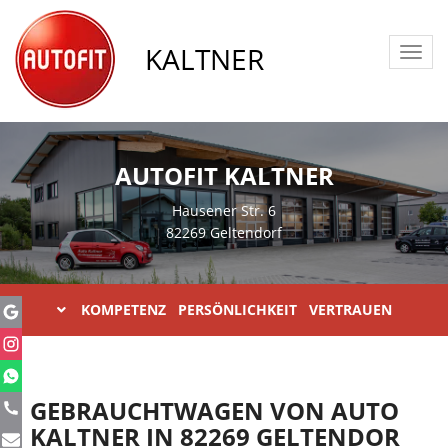
KALTNER
Toggl
navig
AUTOFIT KALTNER
Hausener Str. 6
82269 Geltendorf
KOMPETENZ PERSÖNLICHKEIT VERTRAUEN
GEBRAUCHTWAGEN VON AUTO
KALTNER IN 82269 GELTENDOR