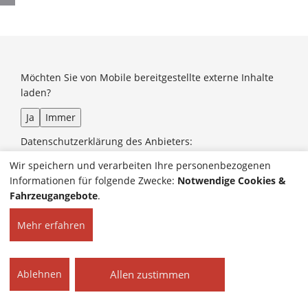
Möchten Sie von
Mobile
bereitgestellte externe Inhalte
laden?
Ja
Immer
Datenschutzerklärung des Anbieters:
https://www.mobile.de/service/privacyPolicy
Wir speichern und verarbeiten Ihre personenbezogenen
Informationen für folgende Zwecke:
Notwendige Cookies &
Fahrzeugangebote
.
HOME
KONTAKT
© 2026 Autohaus Kaltner
Mehr erfahren
IMPRESSUM
GmbH | Alle Rechte
DATENSCHUTZ
vorbehalten.
COOKIE-EINSTELLUNGEN
Allen zustimmen
Ablehnen